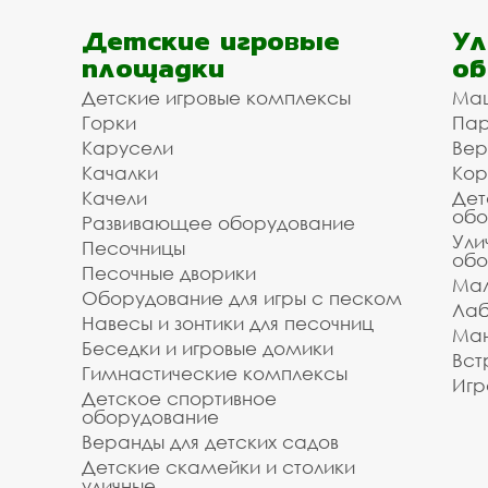
Детские игровые
Ул
площадки
об
Детские игровые комплексы
Ма
Горки
Пар
Карусели
Вер
Качалки
Кор
Качели
Дет
обо
Развивающее оборудование
Ули
Песочницы
обо
Песочные дворики
Мал
Оборудование для игры с песком
Лаб
Навесы и зонтики для песочниц
Ман
Беседки и игровые домики
Вст
Гимнастические комплексы
Игр
Детское спортивное
оборудование
Веранды для детских садов
Детские скамейки и столики
уличные