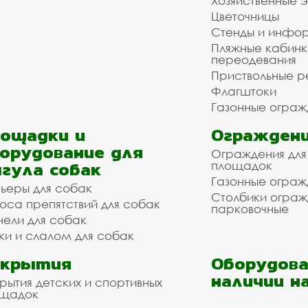
Хозяйственные 
Цветочницы
Стенды и инфо
Пляжные кабинк
переодевания
Приствольные р
Флагштоки
Газонные ограж
ощадки и
Ограждени
орудование для
Ограждения для
гула собак
площадок
Газонные ограж
ьеры для собак
Столбики огра
оса препятствий для собак
парковочные
нели для собак
ки и слалом для собак
окрытия
Оборудова
наличии н
рытия детских и спортивных
ощадок