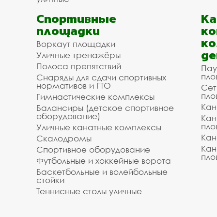
Спортивные
К
площадки
ко
ко
Воркаут площадки
де
Уличные тренажёры
Полоса препятствий
Пау
пло
Снаряды для сдачи спортивных
нормативов и ГТО
Сет
пло
Гимнастические комплексы
Кан
Балансиры (детское спортивное
оборудование)
Кан
пло
Уличные канатные комплексы
Кан
Скалодромы
Кан
Спортивное оборудование
пло
Футбольные и хоккейные ворота
Баскетбольные и волейбольные
стойки
Теннисные столы уличные