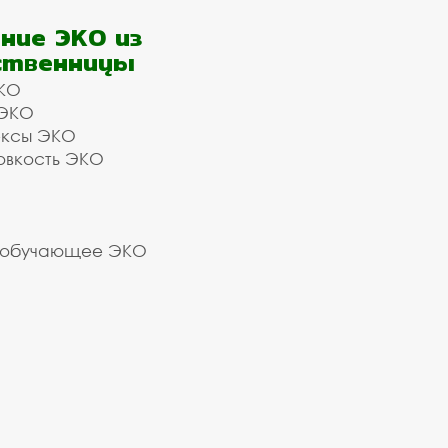
ние ЭКО из
ственницы
КО
 ЭКО
ексы ЭКО
овкость ЭКО
 обучающее ЭКО