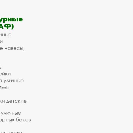
урные
АФ)
ичные
и
е навесы,
ы
ейки
а уличные
ьями
ки детские
 уличные
орных баков