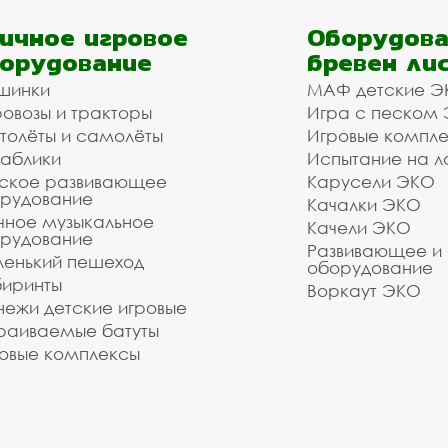
ичное игровое
Оборудова
орудование
бревен ли
шинки
МАФ детские Э
овозы и тракторы
Игра с песком
толёты и самолёты
Игровые компл
аблики
Испытание на л
ское развивающее
Карусели ЭКО
рудование
Качалки ЭКО
чное музыкальное
Качели ЭКО
рудование
Развивающее и
енький пешеход
оборудование
иринты
Воркаут ЭКО
ежи детские игровые
раиваемые батуты
овые комплексы