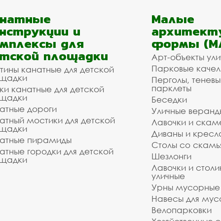
анатные
Малые
нструкции и
архитект
мплексы для
формы (М
тской площадки
Арт-объекты ул
Парковые качел
тины канатные для детской
щадки
Перголы, теневы
парклеты
ки канатные для детской
щадки
Беседки
атные дороги
Уличные веранд
атный мостики для детской
Лавочки и скам
щадки
Диваны и кресл
атные пирамиды
Столы со скам
атные городки для детской
Шезлонги
щадки
Лавочки и столи
уличные
Урны мусорные
Навесы для мус
Велопарковки