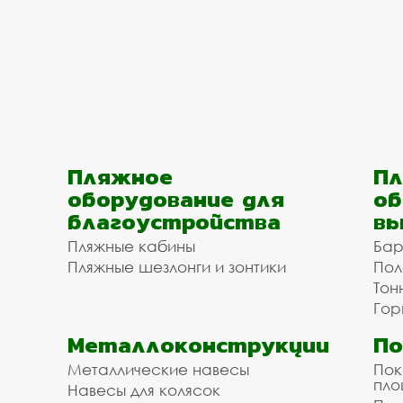
Пляжное
Пл
оборудование для
об
благоустройства
вы
Пляжные кабины
Бар
Пляжные шезлонги и зонтики
Пол
Тон
Гор
Металлоконструкции
П
Металлические навесы
Пок
пл
Навесы для колясок