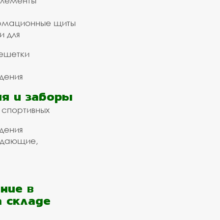
элементы
рмационные щиты
и для
ешетки
дения
я и заборы
 спортивных
дения
ждающие,
ние в
а складе