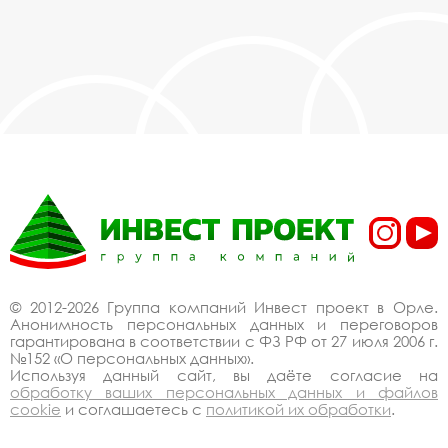
детской игровой площадки в Орле,
действительно, очень дешево. Наши
менеджеры сделают Вам спецпредложение и
индивидуальные скидки. Всё наше
оборудование сертифицировано по ГОСТ.
Используем только экологически чистые
материалы. Можем производить
оборудование столы со скамьями для детской
игровой площадки под заказ, по Вашему
проекту.
Спецпредложение от
производителя на
столы со скамьями для
© 2012-2026 Группа компаний Инвест проект в Орле.
Анонимность персональных данных и переговоров
детской игровой
гарантирована в соответствии с ФЗ РФ от 27 июля 2006 г.
№152 «О персональных данных».
площадки купить со
Используя данный сайт, вы даёте согласие на
обработку ваших персональных данных и файлов
скидкой
cookie
и соглашаетесь с
политикой их обработки
.