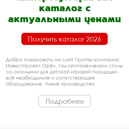
каталог с
актуальными ценами
Получить каталог 2026
Добро пожаловать на сайт Группы компаний
Инвестпроект-Орёл. Мы изготоавливаем столы
со скамьями для детской игровой площадки
всё необходимое и сопутствующее
оборудование. Линия производства
оборудована современными ЧПУ станками,
работает только квалифицированный
Подробнее
персонал. Поэтому Вы всегда можете
рассчитывать на исключительно высокую
надёжность. Автоматизация производства
позволяет нам сохранять низкие цены - вы
можете купить у нас столы со скамьями для