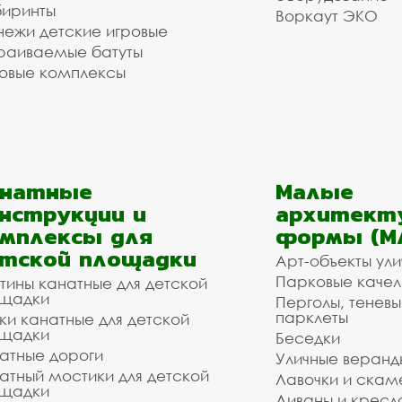
иринты
Воркаут ЭКО
ежи детские игровые
раиваемые батуты
овые комплексы
анатные
Малые
нструкции и
архитект
мплексы для
формы (М
тской площадки
Арт-объекты ул
Парковые качел
тины канатные для детской
щадки
Перголы, теневы
парклеты
ки канатные для детской
щадки
Беседки
атные дороги
Уличные веранд
атный мостики для детской
Лавочки и скам
щадки
Диваны и кресл