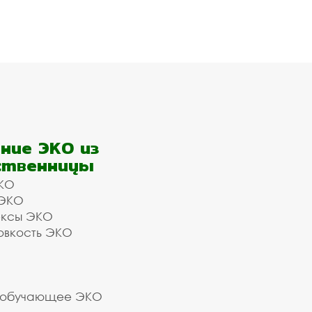
ние ЭКО из
ственницы
КО
 ЭКО
ексы ЭКО
овкость ЭКО
 обучающее ЭКО