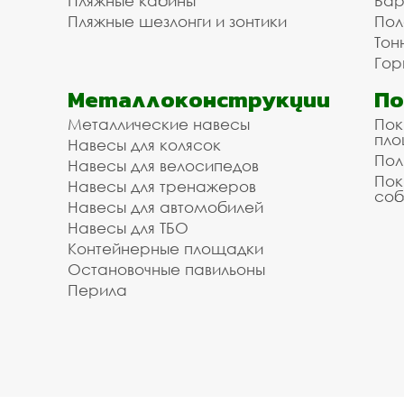
Пляжные кабины
Бар
Пляжные шезлонги и зонтики
Пол
Тон
Гор
Металлоконструкции
П
Металлические навесы
Пок
пл
Навесы для колясок
Пол
Навесы для велосипедов
Пок
Навесы для тренажеров
соб
Навесы для автомобилей
Навесы для ТБО
Контейнерные площадки
Остановочные павильоны
Перила