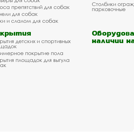
ьеры для собак
Столбики огра
оса препятствий для собак
парковочные
нели для собак
ки и слалом для собак
окрытия
Оборудова
наличии н
рытия детских и спортивных
ощадок
имерное покрытие пола
рытия площадок для выгула
ак