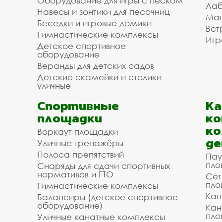
Оборудование для игры с песком
Лаб
Навесы и зонтики для песочниц
Ман
Беседки и игровые домики
Вст
Гимнастические комплексы
Игр
Детское спортивное
оборудование
Веранды для детских садов
Детские скамейки и столики
уличные
Спортивные
К
площадки
ко
ко
Воркаут площадки
де
Уличные тренажёры
Полоса препятствий
Пау
пло
Снаряды для сдачи спортивных
нормативов и ГТО
Сет
пло
Гимнастические комплексы
Кан
Балансиры (детское спортивное
оборудование)
Кан
пло
Уличные канатные комплексы