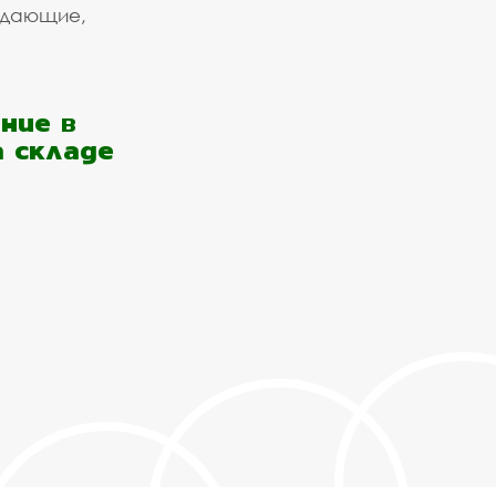
ждающие,
ние в
а складе