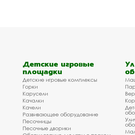
Детские игровые
Ул
площадки
об
Детские игровые комплексы
Ма
Горки
Пар
Карусели
Вер
Качалки
Кор
Качели
Дет
обо
Развивающее оборудование
Ули
Песочницы
обо
Песочные дворики
Мал