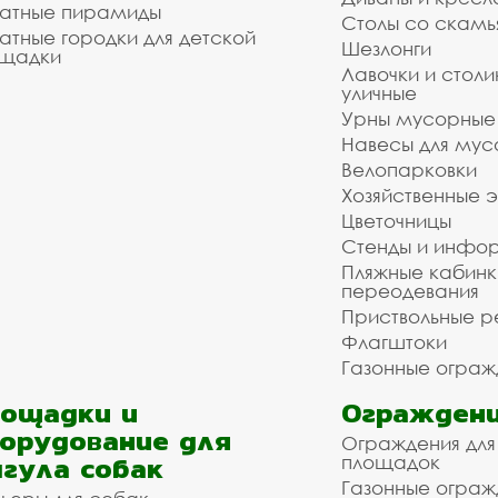
атные пирамиды
Столы со скам
атные городки для детской
Шезлонги
щадки
Лавочки и столи
уличные
Урны мусорные
Навесы для мус
Велопарковки
Хозяйственные 
Цветочницы
Стенды и инфо
Пляжные кабинк
переодевания
Приствольные р
Флагштоки
Газонные ограж
ощадки и
Ограждени
орудование для
Ограждения для
гула собак
площадок
Газонные ограж