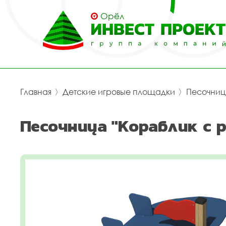
Орёл
Главная
〉
Детские игровые площадки
〉
Песочни
Песочница "Кораблик с р