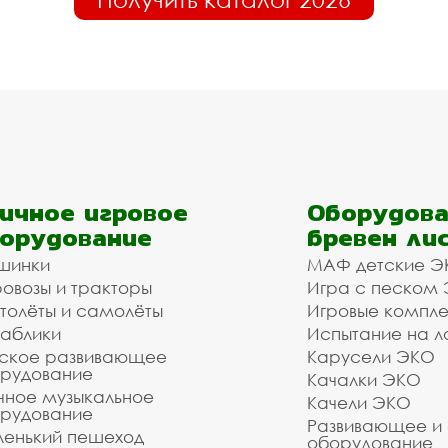
ичное игровое
Оборудова
орудование
бревен ли
шинки
МАФ детские Э
овозы и тракторы
Игра с песком
толёты и самолёты
Игровые компл
аблики
Испытание на л
ское развивающее
Карусели ЭКО
рудование
Качалки ЭКО
чное музыкальное
Качели ЭКО
рудование
Развивающее и
енький пешеход
оборудование