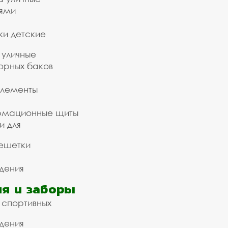
ьями
ки детские
 уличные
орных баков
элементы
рмационные щиты
и для
ешетки
дения
я и заборы
 спортивных
дения