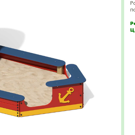
Р
п
Р
Ц