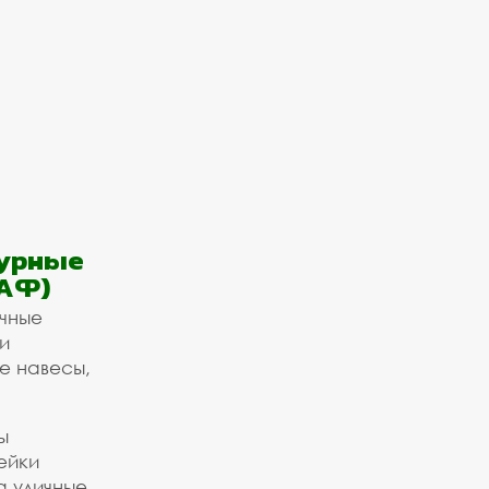
урные
АФ)
ичные
и
е навесы,
ы
ейки
а уличные