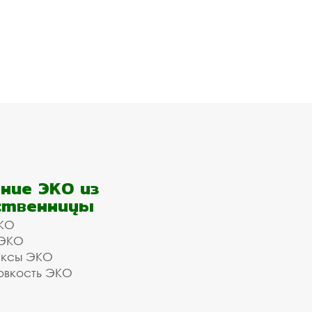
ние ЭКО из
ственницы
КО
 ЭКО
ексы ЭКО
овкость ЭКО