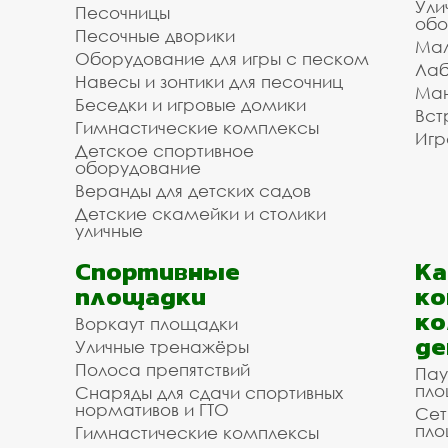
Ули
Песочницы
обо
Песочные дворики
Мал
Оборудование для игры с песком
Лаб
Навесы и зонтики для песочниц
Ман
Беседки и игровые домики
Вст
Гимнастические комплексы
Игр
Детское спортивное
оборудование
Веранды для детских садов
Детские скамейки и столики
уличные
Спортивные
К
площадки
ко
ко
Воркаут площадки
де
Уличные тренажёры
Полоса препятствий
Пау
пло
Снаряды для сдачи спортивных
нормативов и ГТО
Сет
пло
Гимнастические комплексы