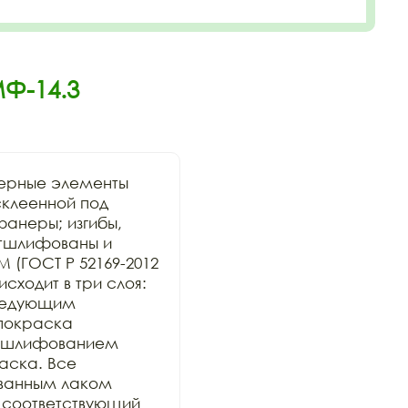
Ф-14.3
ерные элементы 
склеенной под 
анеры; изгибы, 
тшлифованы и 
 (ГОСТ Р 52169-2012 
ходит в три слоя: 
ледующим 
покраска 
 шлифованием 
ска. Все 
анным лаком 
 соответствующий 