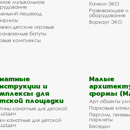
чное музыкальное
Качели ЭКО
рудование
Развивающее и
енький пешеход
оборудование
иринты
Воркаут ЭКО
ежи детские игровые
раиваемые батуты
овые комплексы
анатные
Малые
нструкции и
архитект
мплексы для
формы (М
тской площадки
Арт-объекты ул
Парковые качел
тины канатные для детской
щадки
Перголы, теневы
парклеты
ки канатные для детской
щадки
Беседки