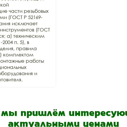
кой 
е части резьбовых 
и (ГОСТ Р 52169-
ания исключает 
инструментов (ГОСТ 
ся: а) техническим 
004 п. 5), в 
елия, правила 
) комплектом 
онтажные работы 
иональных 
оборудования и 
товителя.
- мы пришлём интересующ
актуальными ценами