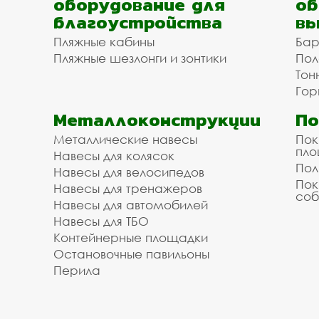
оборудование для
об
благоустройства
вы
Пляжные кабины
Бар
Пляжные шезлонги и зонтики
Пол
Тон
Гор
Металлоконструкции
П
Металлические навесы
Пок
пл
Навесы для колясок
Пол
Навесы для велосипедов
Пок
Навесы для тренажеров
соб
Навесы для автомобилей
Навесы для ТБО
Контейнерные площадки
Остановочные павильоны
Перила