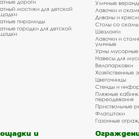
атные дороги
Уличные веранд
атный мостики для детской
Лавочки и скам
щадки
Диваны и кресл
атные пирамиды
Столы со скам
атные городки для детской
Шезлонги
щадки
Лавочки и столи
уличные
Урны мусорные
Навесы для мус
Велопарковки
Хозяйственные 
Цветочницы
Стенды и инфо
Пляжные кабинк
переодевания
Приствольные р
Флагштоки
Газонные ограж
ощадки и
Ограждени