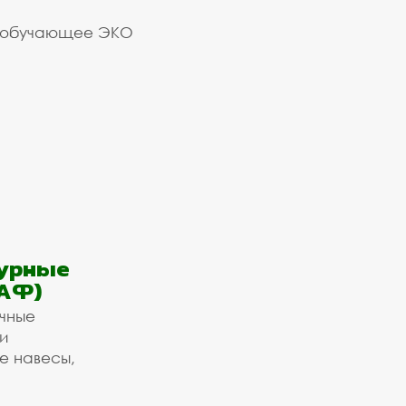
 обучающее ЭКО
урные
АФ)
ичные
и
е навесы,