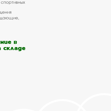
 спортивных
дения
ждающие,
ние в
а складе