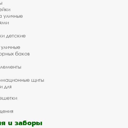
ы
ейки
а уличные
ьями
ки детские
 уличные
орных баков
элементы
рмационные щиты
и для
ешетки
дения
я и заборы