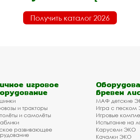
Получить каталог 2026
ичное игровое
Оборудова
орудование
бревен ли
шинки
МАФ детские Э
овозы и тракторы
Игра с песком
толёты и самолёты
Игровые компл
аблики
Испытание на л
ское развивающее
Карусели ЭКО
рудование
Качалки ЭКО