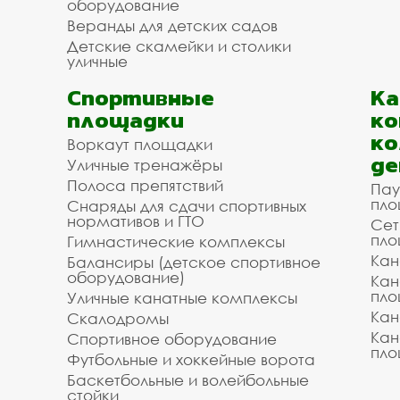
оборудование
Веранды для детских садов
Детские скамейки и столики
уличные
Спортивные
К
площадки
ко
ко
Воркаут площадки
де
Уличные тренажёры
Полоса препятствий
Пау
пло
Снаряды для сдачи спортивных
нормативов и ГТО
Сет
пло
Гимнастические комплексы
Кан
Балансиры (детское спортивное
оборудование)
Кан
пло
Уличные канатные комплексы
Кан
Скалодромы
Кан
Спортивное оборудование
пло
Футбольные и хоккейные ворота
Баскетбольные и волейбольные
стойки