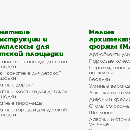
анатные
Малые
нструкции и
архитект
мплексы для
формы (М
тской площадки
Арт-объекты ул
Парковые качел
тины канатные для детской
щадки
Перголы, теневы
парклеты
ки канатные для детской
щадки
Беседки
атные дороги
Уличные веранд
атный мостики для детской
Лавочки и скам
щадки
Диваны и кресл
атные пирамиды
Столы со скам
атные городки для детской
Шезлонги
щадки
Лавочки и столи
уличные