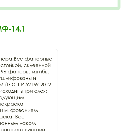
Ф-14.1
анера.Все фанерные 
стойкой, склеенной 
96 фанеры; изгибы, 
тшлифованы и 
 (ГОСТ Р 52169-2012 
ходит в три слоя: 
ледующим 
покраска 
 шлифованием 
ска. Все 
анным лаком 
 соответствующий 