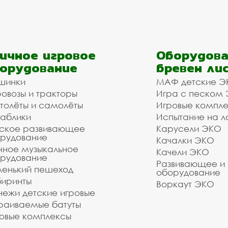
ичное игровое
Оборудова
орудование
бревен ли
шинки
МАФ детские Э
овозы и тракторы
Игра с песком
толёты и самолёты
Игровые компл
аблики
Испытание на л
ское развивающее
Карусели ЭКО
рудование
Качалки ЭКО
чное музыкальное
Качели ЭКО
рудование
Развивающее и
енький пешеход
оборудование
иринты
Воркаут ЭКО
ежи детские игровые
раиваемые батуты
овые комплексы