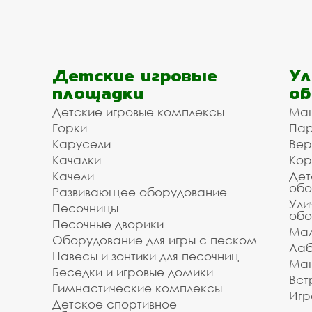
Детские игровые
Ул
площадки
об
Детские игровые комплексы
Ма
Горки
Пар
Карусели
Вер
Качалки
Кор
Качели
Дет
обо
Развивающее оборудование
Ули
Песочницы
обо
Песочные дворики
Мал
Оборудование для игры с песком
Лаб
Навесы и зонтики для песочниц
Ман
Беседки и игровые домики
Вст
Гимнастические комплексы
Игр
Детское спортивное