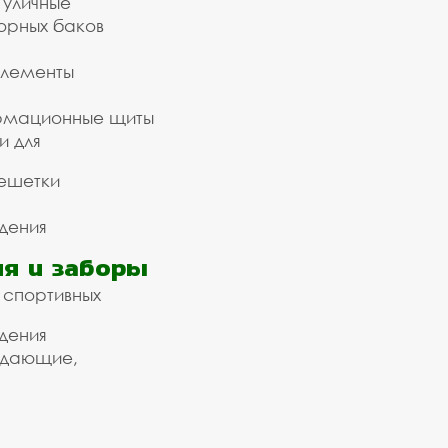
 уличные
орных баков
элементы
рмационные щиты
и для
ешетки
дения
я и заборы
 спортивных
дения
ждающие,