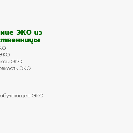
ние ЭКО из
ственницы
КО
 ЭКО
ексы ЭКО
овкость ЭКО
 обучающее ЭКО