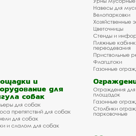
Урны мусорные
Навесы для мус
Велопарковки
Хозяйственные 
Цветочницы
Стенды и инфо
Пляжные кабинк
переодевания
Приствольные р
Флагштоки
Газонные ограж
ощадки и
Ограждени
орудование для
Ограждения для
гула собак
площадок
Газонные ограж
ьеры для собак
Столбики огра
оса препятствий для собак
парковочные
нели для собак
ки и слалом для собак