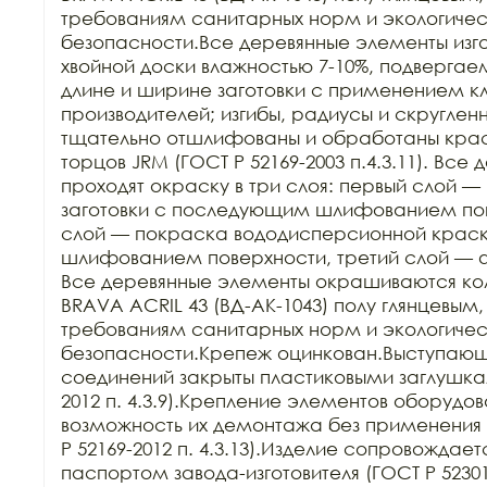
требованиям санитарных норм и экологичес
безопасности.Все деревянные элементы изго
хвойной доски влажностью 7-10%, подвергаем
длине и ширине заготовки с применением кл
производителей; изгибы, радиусы и скруглен
тщательно отшлифованы и обработаны краск
торцов JRM (ГОСТ Р 52169-2003 п.4.3.11). Все
проходят окраску в три слоя: первый слой — 
заготовки с последующим шлифованием пове
слой — покраска вододисперсионной крас
шлифованием поверхности, третий слой — 
Все деревянные элементы окрашиваются ко
BRAVA ACRIL 43 (ВД-АК-1043) полу глянцевым,
требованиям санитарных норм и экологичес
безопасности.Крепеж оцинкован.Выступающи
соединений закрыты пластиковыми заглушкам
2012 п. 4.3.9).Крепление элементов оборудов
возможность их демонтажа без применения 
Р 52169-2012 п. 4.3.13).Изделие сопровождает
паспортом завода-изготовителя (ГОСТ Р 52301-2