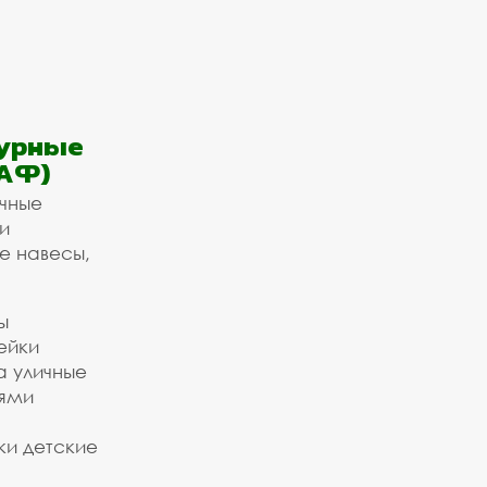
урные
АФ)
ичные
и
е навесы,
ы
ейки
а уличные
ьями
ки детские