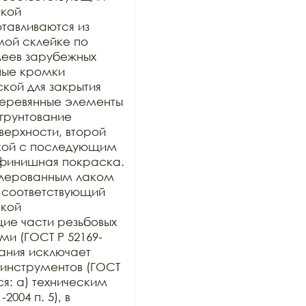
кой 
тавливаются из 
ой склейке по 
еев зарубежных 
ные кромки 
ой для закрытия 
 деревянные элементы 
грунтование 
рхности, второй 
кой с последующим 
финишная покраска. 
лерованным лаком 
 соответствующий 
кой 
е части резьбовых 
и (ГОСТ Р 52169-
ания исключает 
инструментов (ГОСТ 
ся: а) техническим 
004 п. 5), в 