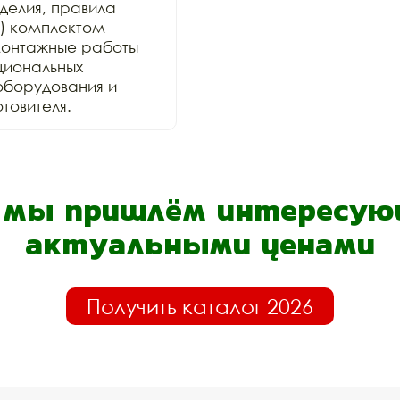
елия, правила 
) комплектом 
онтажные работы 
иональных 
оборудования и 
товителя.
- мы пришлём интересующ
актуальными ценами
Получить каталог 2026