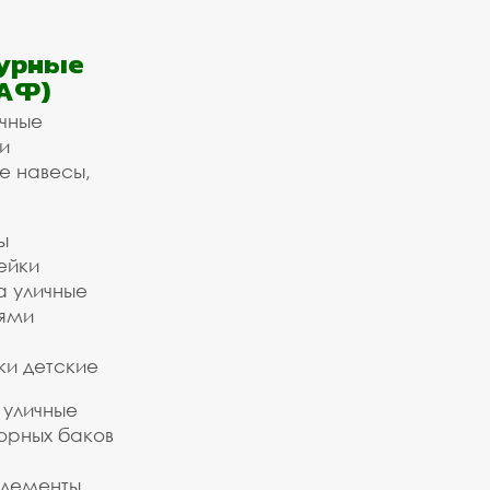
урные
АФ)
ичные
и
е навесы,
ы
ейки
а уличные
ьями
ки детские
 уличные
орных баков
элементы