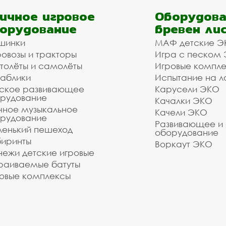
ичное игровое
Оборудова
орудование
бревен ли
шинки
МАФ детские Э
овозы и тракторы
Игра с песком
толёты и самолёты
Игровые компл
аблики
Испытание на л
ское развивающее
Карусели ЭКО
рудование
Качалки ЭКО
чное музыкальное
Качели ЭКО
рудование
Развивающее и
енький пешеход
оборудование
иринты
Воркаут ЭКО
ежи детские игровые
раиваемые батуты
овые комплексы