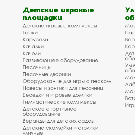
Детские игровые
Ул
площадки
об
Детские игровые комплексы
Ма
Горки
Пар
Карусели
Вер
Качалки
Кор
Качели
Дет
обо
Развивающее оборудование
Ули
Песочницы
обо
Песочные дворики
Мал
Оборудование для игры с песком
Лаб
Навесы и зонтики для песочниц
Ман
Беседки и игровые домики
Вст
Гимнастические комплексы
Игр
Детское спортивное
оборудование
Веранды для детских садов
Детские скамейки и столики
уличные