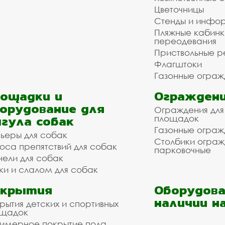
Цветочницы
Стенды и инфо
Пляжные кабинк
переодевания
Приствольные р
Флагштоки
Газонные ограж
ощадки и
Ограждени
орудование для
Ограждения для
гула собак
площадок
Газонные ограж
ьеры для собак
Столбики огра
оса препятствий для собак
парковочные
нели для собак
ки и слалом для собак
окрытия
Оборудова
наличии н
рытия детских и спортивных
ощадок
имерное покрытие пола