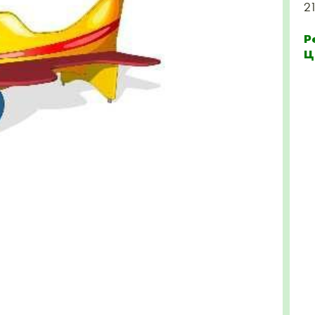
2
Р
Ц