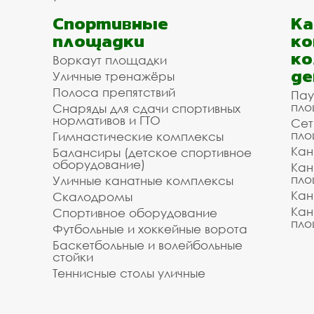
Спортивные
К
площадки
ко
ко
Воркаут площадки
де
Уличные тренажёры
Полоса препятствий
Пау
пло
Снаряды для сдачи спортивных
нормативов и ГТО
Сет
пло
Гимнастические комплексы
Кан
Балансиры (детское спортивное
оборудование)
Кан
пло
Уличные канатные комплексы
Кан
Скалодромы
Кан
Спортивное оборудование
пло
Футбольные и хоккейные ворота
Баскетбольные и волейбольные
стойки
Теннисные столы уличные