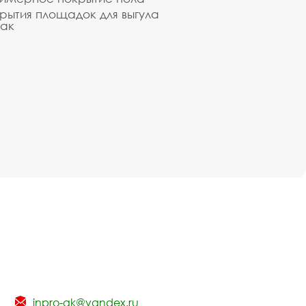
рытия площадок для выгула
ак
inpro-gk@yandex.ru