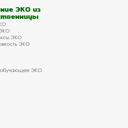
ние ЭКО из
ственницы
КО
 ЭКО
ексы ЭКО
овкость ЭКО
 обучающее ЭКО