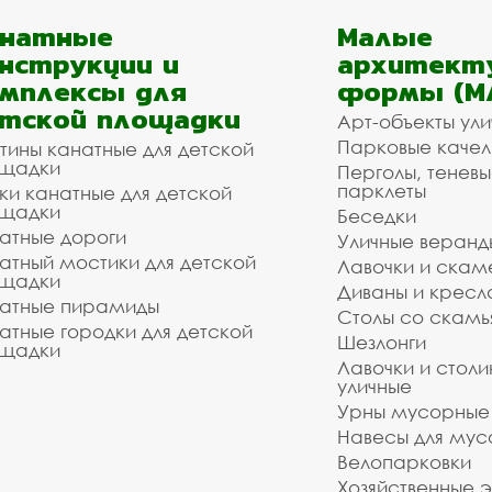
анатные
Малые
нструкции и
архитект
мплексы для
формы (М
тской площадки
Арт-объекты ул
Парковые качел
тины канатные для детской
щадки
Перголы, теневы
парклеты
ки канатные для детской
щадки
Беседки
атные дороги
Уличные веранд
атный мостики для детской
Лавочки и скам
щадки
Диваны и кресл
атные пирамиды
Столы со скам
атные городки для детской
Шезлонги
щадки
Лавочки и столи
уличные
Урны мусорные
Навесы для мус
Велопарковки
Хозяйственные 