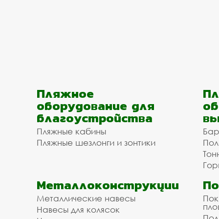
Пляжное
Пл
оборудование для
об
благоустройства
вы
Пляжные кабины
Бар
Пляжные шезлонги и зонтики
Пол
Тон
Гор
Металлоконструкции
П
Металлические навесы
Пок
пл
Навесы для колясок
Пол