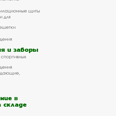
рмационные щиты
и для
ешетки
дения
я и заборы
 спортивных
дения
ждающие,
ние в
а складе