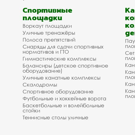
Спортивные
К
площадки
ко
ко
Воркаут площадки
де
Уличные тренажёры
Полоса препятствий
Пау
пло
Снаряды для сдачи спортивных
нормативов и ГТО
Сет
пло
Гимнастические комплексы
Кан
Балансиры (детское спортивное
оборудование)
Кан
пло
Уличные канатные комплексы
Кан
Скалодромы
Кан
Спортивное оборудование
пло
Футбольные и хоккейные ворота
Баскетбольные и волейбольные
стойки
Теннисные столы уличные