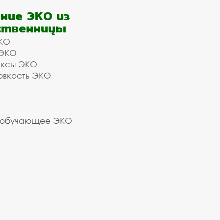
ние ЭКО из
ственницы
КО
 ЭКО
ексы ЭКО
овкость ЭКО
 обучающее ЭКО