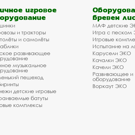
ичное игровое
Оборудова
орудование
бревен ли
шинки
МАФ детские Э
овозы и тракторы
Игра с песком
толёты и самолёты
Игровые компл
аблики
Испытание на л
ское развивающее
Карусели ЭКО
рудование
Качалки ЭКО
чное музыкальное
Качели ЭКО
рудование
Развивающее и
енький пешеход
оборудование
иринты
Воркаут ЭКО
ежи детские игровые
раиваемые батуты
овые комплексы