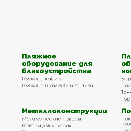
Пляжное
Пл
оборудование для
об
благоустройства
вы
Пляжные кабины
Бар
Пляжные шезлонги и зонтики
Пол
Тон
Гор
Металлоконструкции
П
Металлические навесы
Пок
пл
Навесы для колясок
Пол