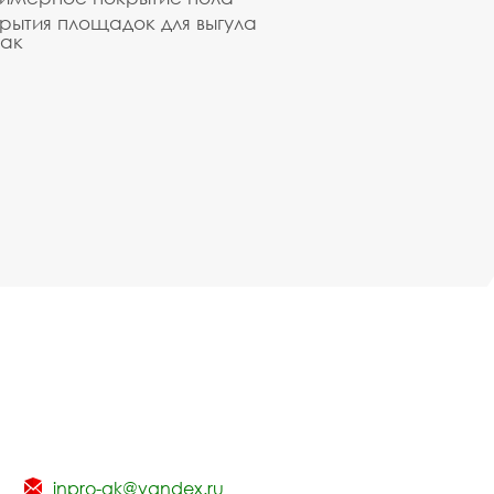
рытия площадок для выгула
ак
inpro-gk@yandex.ru