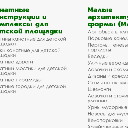
анатные
Малые
нструкции и
архитект
мплексы для
формы (М
тской площадки
Арт-объекты ул
Парковые качел
тины канатные для детской
щадки
Перголы, теневы
парклеты
ки канатные для детской
щадки
Беседки
атные дороги
Уличные веранд
атный мостики для детской
Лавочки и скам
щадки
Диваны и кресл
атные пирамиды
Столы со скам
атные городки для детской
Шезлонги
щадки
Лавочки и столи
уличные
Урны мусорные
Навесы для мус
Велопарковки
Хозяйственные 