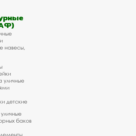
урные
АФ)
ичные
и
е навесы,
ы
ейки
а уличные
ьями
ки детские
 уличные
орных баков
элементы