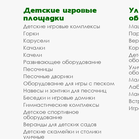
Детские игровые
Ул
площадки
об
Детские игровые комплексы
Ма
Горки
Пар
Карусели
Вер
Качалки
Кор
Качели
Дет
обо
Развивающее оборудование
Ули
Песочницы
обо
Песочные дворики
Мал
Оборудование для игры с песком
Лаб
Навесы и зонтики для песочниц
Ман
Беседки и игровые домики
Вст
Гимнастические комплексы
Игр
Детское спортивное
оборудование
Веранды для детских садов
Детские скамейки и столики
уличные