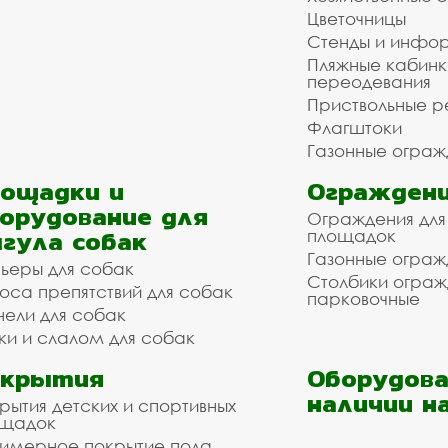
Цветочницы
Стенды и инфо
Пляжные кабинк
переодевания
Приствольные р
Флагштоки
Газонные ограж
ощадки и
Ограждени
орудование для
Ограждения для
гула собак
площадок
Газонные ограж
ьеры для собак
Столбики огра
оса препятствий для собак
парковочные
нели для собак
ки и слалом для собак
окрытия
Оборудова
наличии н
рытия детских и спортивных
ощадок
имерное покрытие пола