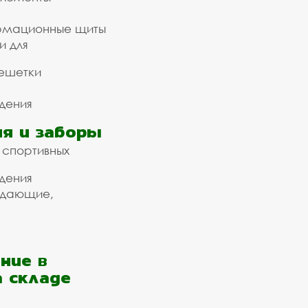
рмационные щиты
и для
ешетки
дения
я и заборы
 спортивных
дения
ждающие,
ние в
а складе