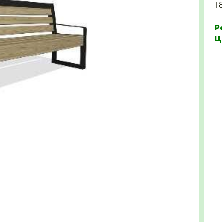
1
Р
Ц