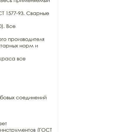
 Весь применяемый 
СТ 1577-93. Сварные 
). Все 
о производителя 
тарных норм и 
краса все 
бовых соединений 
ет

инструментов (ГОСТ 