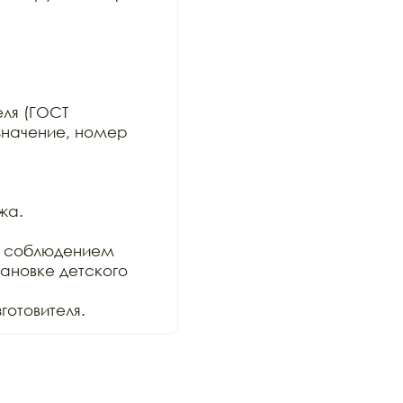
ля (ГОСТ

значение, номер 
а.

 соблюдением

ановке детского 
отовителя.