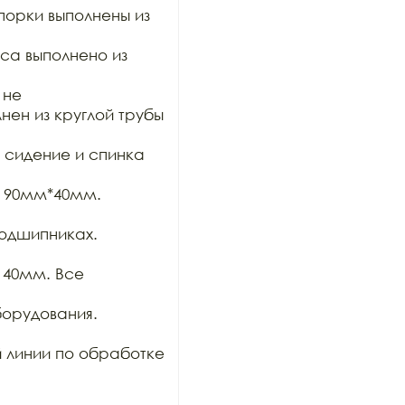
орки выполнены из 
а выполнено из 
не

ен из круглой трубы 
сидение и спинка 
 90мм*40мм. 
одшипниках. 
40мм. Все 
орудования. 
 линии по обработке 