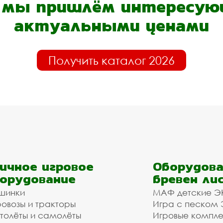
- мы пришлём интересующ
актуальными ценами
Получить каталог 2026
ичное игровое
Оборудова
орудование
бревен ли
шинки
МАФ детские Э
овозы и тракторы
Игра с песком
толёты и самолёты
Игровые компл