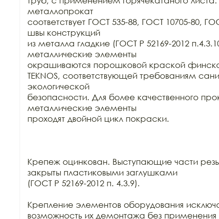
труб, с применением горячекатаного листа.
металлопрокат

соответствует ГОСТ 535-88, ГОСТ 10705-80, ГО
швы конструкций

из металла гладкие (ГОСТ Р 52169-2012 п.4.3.10
металлические элементы

окрашиваются порошковой краской финског
TEKNOS, соответствующей требованиям сани
экологической

безопасности. Для более качественного про
металлические элементы

проходят двойной цикл покраски. 

Крепеж оцинкован. Выступающие части резь
закрыты пластиковыми заглушками

(ГОСТ Р 52169-2012 п. 4.3.9).

Крепление элементов оборудования исключа
возможность их демонтажа без применения 