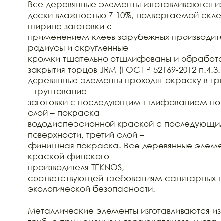
Все деревянные элементы изготавливаются из
доски влажностью 7-10%, подвергаемой склей
ширине заготовки с

применением клеев зарубежных производител
радиусы и скругленные

кромки тщательно отшлифованы и обработа
закрытия торцов JRM (ГОСТ Р 52169-2012 п.4.3.1
деревянные элементы проходят окраску в три
– грунтование

заготовки с последующим шлифованием пове
слой – покраска

вододисперсионной краской с последующ
поверхности, третий слой –

финишная покраска. Все деревянные элеме
краской финского

производителя TEKNOS,

соответствующей требованиям санитарных н
экологической безопасности.

Металлические элементы изготавливаются из 