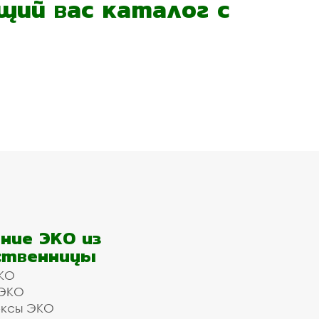
ий вас каталог с
ние ЭКО из
ственницы
КО
 ЭКО
ексы ЭКО