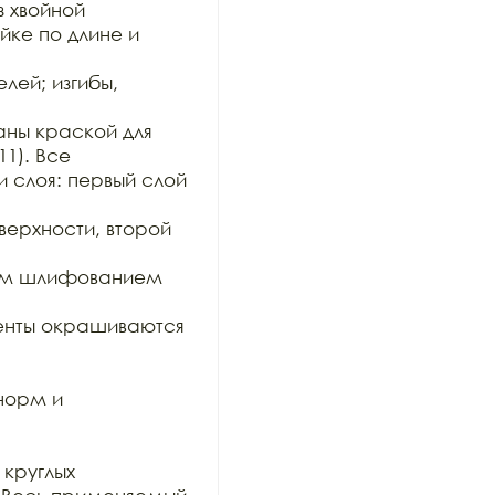
 хвойной

ке по длине и 
ей; изгибы, 
ны краской для 
1). Все

 слоя: первый слой 
рхности, второй 
им шлифованием 
нты окрашиваются 
орм и 
круглых
