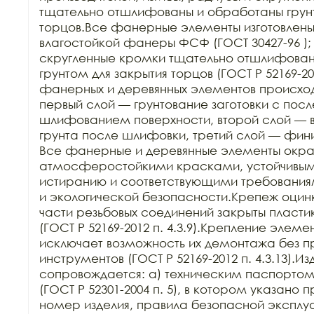
тщательно отшлифованы и обработаны грунт
торцов.Все фанерные элементы изготовлены
влагостойкой фанеры ФСФ (ГОСТ 30427-96 ); 
скругленные кромки тщательно отшлифован
грунтом для закрытия торцов (ГОСТ Р 52169-201
фанерных и деревянных элементов происходит
первый слой — грунтование заготовки с пос
шлифованием поверхности, второй слой — в
грунта после шлифовки, третий слой — фин
Все фанерные и деревянные элементы окра
атмосферостойкими красками, устойчивыми 
истиранию и соответствующими требования
и экологической безопасности.Крепеж оцин
части резьбовых соединений закрыты пласти
(ГОСТ Р 52169-2012 п. 4.3.9).Крепление элеме
исключает возможность их демонтажа без п
инструментов (ГОСТ Р 52169-2012 п. 4.3.13).Из
сопровождается: а) техническим паспортом з
(ГОСТ Р 52301-2004 п. 5), в котором указано 
номер изделия, правила безопасной эксплуа