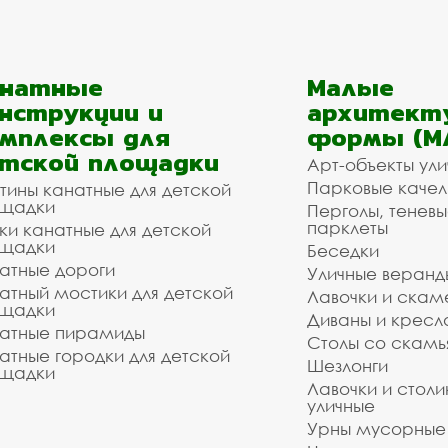
анатные
Малые
нструкции и
архитект
мплексы для
формы (М
тской площадки
Арт-объекты ул
Парковые качел
тины канатные для детской
щадки
Перголы, теневы
парклеты
ки канатные для детской
щадки
Беседки
атные дороги
Уличные веранд
атный мостики для детской
Лавочки и скам
щадки
Диваны и кресл
атные пирамиды
Столы со скам
атные городки для детской
Шезлонги
щадки
Лавочки и столи
уличные
Урны мусорные