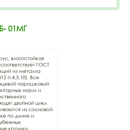
Б- 01МГ
ус, влагостойкая 
оответствует ГОСТ 
кций из металла 
 п.4.3.10). Все 
нцевой порошковой 
итарных норм и 
ственного 
дят двойной цикл 
иваются из сосновой 
е по длине и 
убежных 
ные кромки 