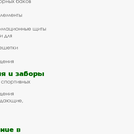
орных баков
элементы
рмационные щиты
и для
ешетки
дения
я и заборы
 спортивных
дения
ждающие,
ние в