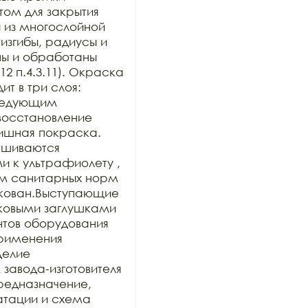
ом для закрытия 
 из многослойной 
изгибы, радиусы и 
ы и обработаны 
2 п.4.3.11). Окраска 
 в три слоя: 
ледующим 
осстановление 
ишная покраска. 
шиваются 
к ультрафиолету , 
м санитарных норм 
кован.Выступающие 
ковыми заглушками 
нтов оборудования 
рименения 
делие 
авода-изготовителя 
предназначение, 
тации и схема 