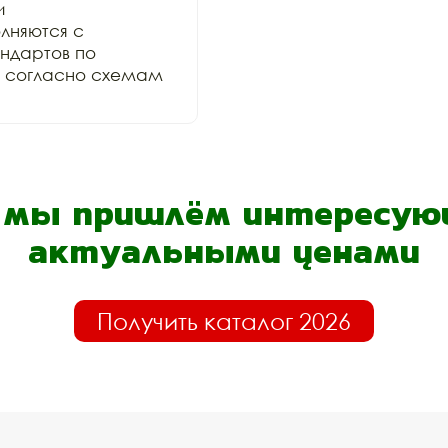
 
няются с 
дартов по 
и согласно схемам 
- мы пришлём интересующ
актуальными ценами
Получить каталог 2026