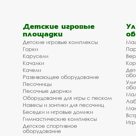
Детские игровые
Ул
площадки
об
Детские игровые комплексы
Ма
Горки
Пар
Карусели
Вер
Качалки
Кор
Качели
Дет
обо
Развивающее оборудование
Ули
Песочницы
обо
Песочные дворики
Мал
Оборудование для игры с песком
Лаб
Навесы и зонтики для песочниц
Ман
Беседки и игровые домики
Вст
Гимнастические комплексы
Игр
Детское спортивное
оборудование