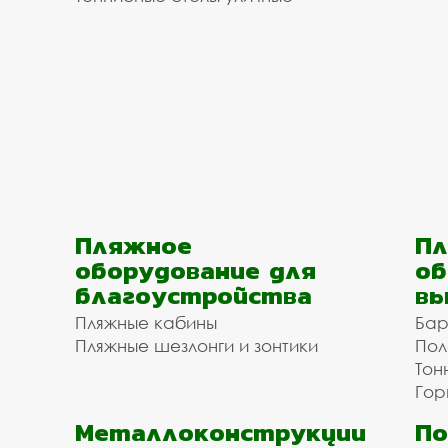
Пляжное
Пл
оборудование для
об
благоустройства
вы
Пляжные кабины
Бар
Пляжные шезлонги и зонтики
Пол
Тон
Гор
Металлоконструкции
П