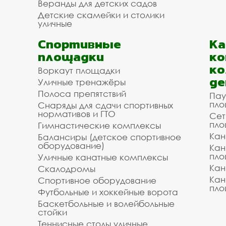
Веранды для детских садов
Детские скамейки и столики
уличные
Спортивные
К
площадки
ко
ко
Воркаут площадки
де
Уличные тренажёры
Полоса препятствий
Пау
пло
Снаряды для сдачи спортивных
нормативов и ГТО
Сет
пло
Гимнастические комплексы
Кан
Балансиры (детское спортивное
оборудование)
Кан
пло
Уличные канатные комплексы
Кан
Скалодромы
Кан
Спортивное оборудование
пло
Футбольные и хоккейные ворота
Баскетбольные и волейбольные
стойки
Теннисные столы уличные