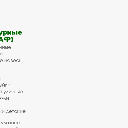
урные
АФ)
ичные
и
е навесы,
ы
ейки
а уличные
ьями
ки детские
 уличные