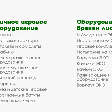
ичное игровое
Оборудова
орудование
бревен ли
шинки
МАФ детские Э
овозы и тракторы
Игра с песком
толёты и самолёты
Игровые компл
аблики
Испытание на л
ское развивающее
Карусели ЭКО
рудование
Качалки ЭКО
чное музыкальное
Качели ЭКО
рудование
Развивающее и
енький пешеход
оборудование
иринты
Воркаут ЭКО
ежи детские игровые
раиваемые батуты
овые комплексы