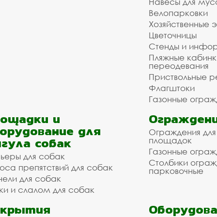
Навесы для мус
Велопарковки
Хозяйственные 
Цветочницы
Стенды и инфо
Пляжные кабинк
переодевания
Приствольные р
Флагштоки
Газонные ограж
ощадки и
Ограждени
орудование для
Ограждения для
гула собак
площадок
Газонные ограж
ьеры для собак
Столбики огра
оса препятствий для собак
парковочные
нели для собак
ки и слалом для собак
окрытия
Оборудова