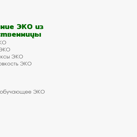
ние ЭКО из
ственницы
КО
 ЭКО
ексы ЭКО
овкость ЭКО
 обучающее ЭКО