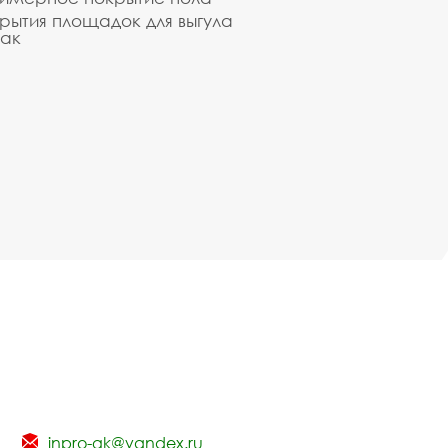
рытия площадок для выгула
ак
inpro-gk@yandex.ru