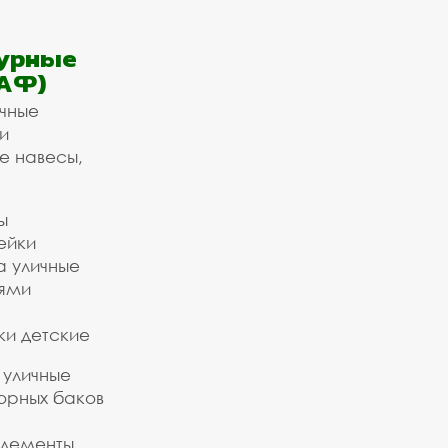
урные
АФ)
ичные
и
е навесы,
ы
ейки
а уличные
ьями
ки детские
 уличные
орных баков
элементы