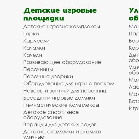
Детские игровые
Ул
площадки
об
Детские игровые комплексы
Ма
Горки
Пар
Карусели
Вер
Качалки
Кор
Качели
Дет
обо
Развивающее оборудование
Ули
Песочницы
обо
Песочные дворики
Мал
Оборудование для игры с песком
Лаб
Навесы и зонтики для песочниц
Ман
Беседки и игровые домики
Вст
Гимнастические комплексы
Игр
Детское спортивное
оборудование
Веранды для детских садов
Детские скамейки и столики
уличные