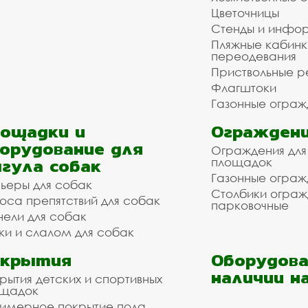
Цветочницы
Стенды и инфо
Пляжные кабинк
переодевания
Приствольные р
Флагштоки
Газонные ограж
ощадки и
Ограждени
орудование для
Ограждения для
гула собак
площадок
Газонные ограж
ьеры для собак
Столбики огра
оса препятствий для собак
парковочные
нели для собак
ки и слалом для собак
окрытия
Оборудова
наличии н
рытия детских и спортивных
ощадок
имерное покрытие пола