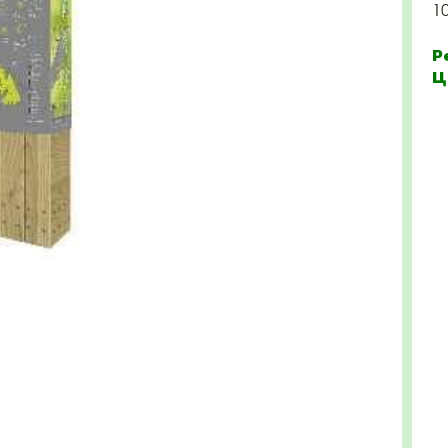
1
Р
Ц