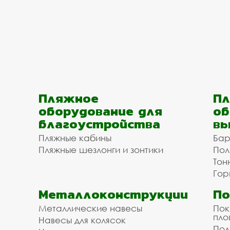
Пляжное
Пл
оборудование для
об
благоустройства
вы
Пляжные кабины
Бар
Пляжные шезлонги и зонтики
Пол
Тон
Гор
Металлоконструкции
П
Металлические навесы
Пок
пл
Навесы для колясок
Пол