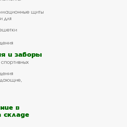
рмационные щиты
и для
ешетки
дения
я и заборы
 спортивных
дения
ждающие,
ние в
а складе