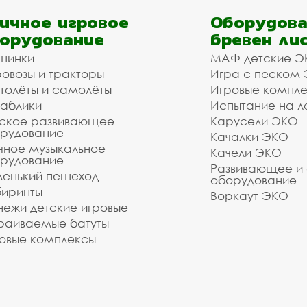
ичное игровое
Оборудова
орудование
бревен ли
шинки
МАФ детские Э
овозы и тракторы
Игра с песком
толёты и самолёты
Игровые компл
аблики
Испытание на л
ское развивающее
Карусели ЭКО
рудование
Качалки ЭКО
чное музыкальное
Качели ЭКО
рудование
Развивающее и
енький пешеход
оборудование
иринты
Воркаут ЭКО
ежи детские игровые
раиваемые батуты
овые комплексы