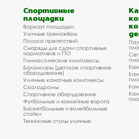
Спортивные
К
площадки
ко
ко
Воркаут площадки
де
Уличные тренажёры
Полоса препятствий
Пау
пло
Снаряды для сдачи спортивных
нормативов и ГТО
Сет
пло
Гимнастические комплексы
Кан
Балансиры (детское спортивное
оборудование)
Кан
пло
Уличные канатные комплексы
Кан
Скалодромы
Кан
Спортивное оборудование
пло
Футбольные и хоккейные ворота
Баскетбольные и волейбольные
стойки
Теннисные столы уличные