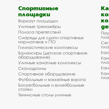
Спортивные
К
площадки
ко
ко
Воркаут площадки
де
Уличные тренажёры
Полоса препятствий
Пау
пло
Снаряды для сдачи спортивных
нормативов и ГТО
Сет
пло
Гимнастические комплексы
Кан
Балансиры (детское спортивное
оборудование)
Кан
пло
Уличные канатные комплексы
Кан
Скалодромы
Кан
Спортивное оборудование
пло
Футбольные и хоккейные ворота
Баскетбольные и волейбольные
стойки
Теннисные столы уличные