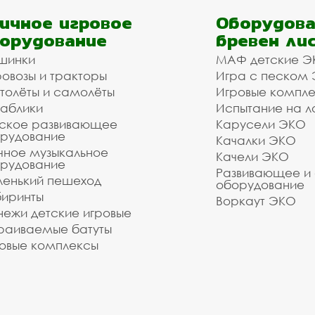
ичное игровое
Оборудова
орудование
бревен ли
шинки
МАФ детские Э
овозы и тракторы
Игра с песком
толёты и самолёты
Игровые компл
аблики
Испытание на л
ское развивающее
Карусели ЭКО
рудование
Качалки ЭКО
чное музыкальное
Качели ЭКО
рудование
Развивающее и
енький пешеход
оборудование
иринты
Воркаут ЭКО
ежи детские игровые
раиваемые батуты
овые комплексы