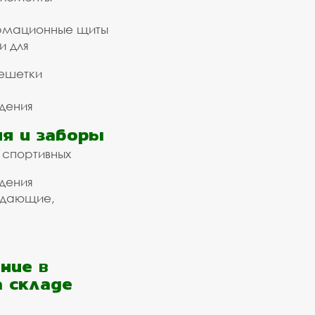
рмационные щиты
и для
ешетки
дения
я и заборы
 спортивных
дения
ждающие,
ние в
а складе