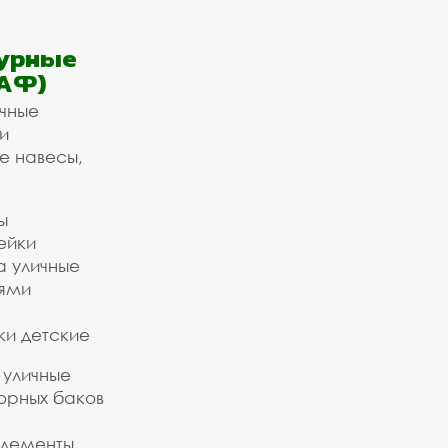
урные
АФ)
ичные
и
е навесы,
ы
ейки
а уличные
ьями
ки детские
 уличные
орных баков
элементы