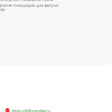
рытия площадок для выгула
ак
inpro-gk@yandex.ru