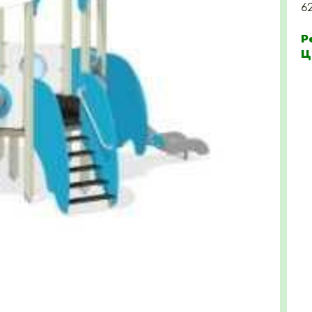
6
Р
Ц