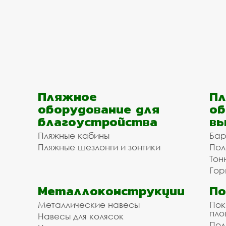
Пляжное
Пл
оборудование для
об
благоустройства
вы
Пляжные кабины
Бар
Пляжные шезлонги и зонтики
Пол
Тон
Гор
Металлоконструкции
П
Металлические навесы
Пок
пл
Навесы для колясок
Пол