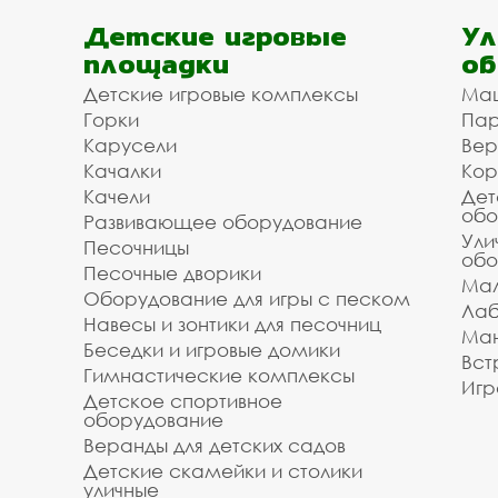
Детские игровые
Ул
площадки
об
Детские игровые комплексы
Ма
Горки
Пар
Карусели
Вер
Качалки
Кор
Качели
Дет
обо
Развивающее оборудование
Ули
Песочницы
обо
Песочные дворики
Мал
Оборудование для игры с песком
Лаб
Навесы и зонтики для песочниц
Ман
Беседки и игровые домики
Вст
Гимнастические комплексы
Игр
Детское спортивное
оборудование
Веранды для детских садов
Детские скамейки и столики
уличные