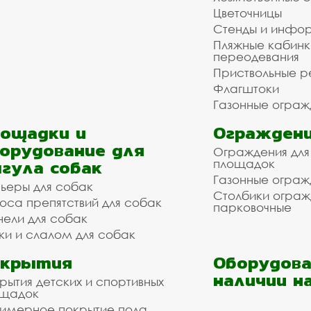
Цветочницы
Стенды и инфо
Пляжные кабинк
переодевания
Приствольные р
Флагштоки
Газонные ограж
ощадки и
Ограждени
орудование для
Ограждения для
гула собак
площадок
Газонные ограж
ьеры для собак
Столбики огра
оса препятствий для собак
парковочные
нели для собак
ки и слалом для собак
окрытия
Оборудова
наличии н
рытия детских и спортивных
ощадок
имерное покрытие пола