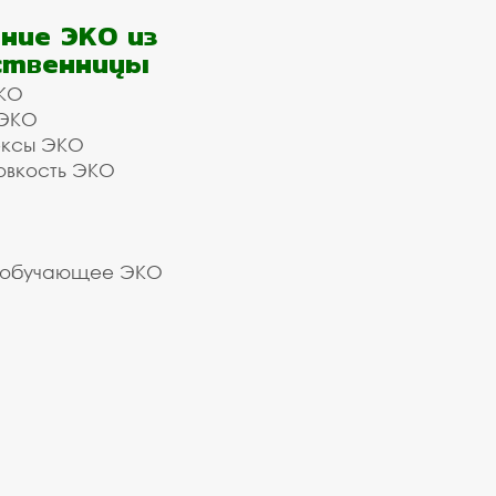
ние ЭКО из
ственницы
КО
 ЭКО
ексы ЭКО
овкость ЭКО
 обучающее ЭКО