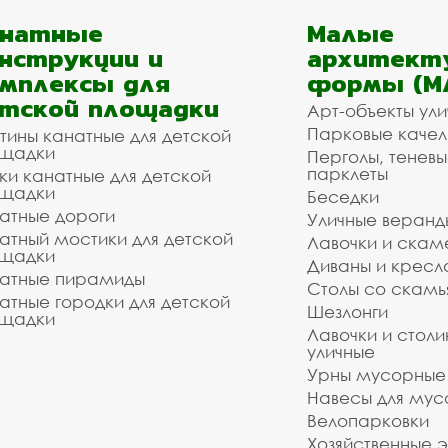
анатные
Малые
нструкции и
архитект
мплексы для
формы (М
тской площадки
Арт-объекты ул
Парковые качел
тины канатные для детской
щадки
Перголы, теневы
парклеты
ки канатные для детской
щадки
Беседки
атные дороги
Уличные веранд
атный мостики для детской
Лавочки и скам
щадки
Диваны и кресл
атные пирамиды
Столы со скам
атные городки для детской
Шезлонги
щадки
Лавочки и столи
уличные
Урны мусорные
Навесы для мус
Велопарковки
Хозяйственные 