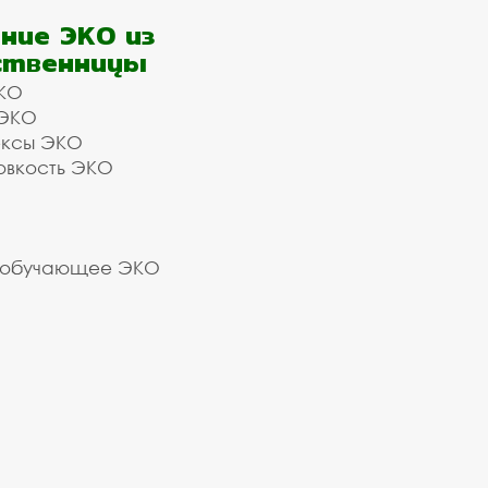
ние ЭКО из
ственницы
КО
 ЭКО
ексы ЭКО
овкость ЭКО
 обучающее ЭКО