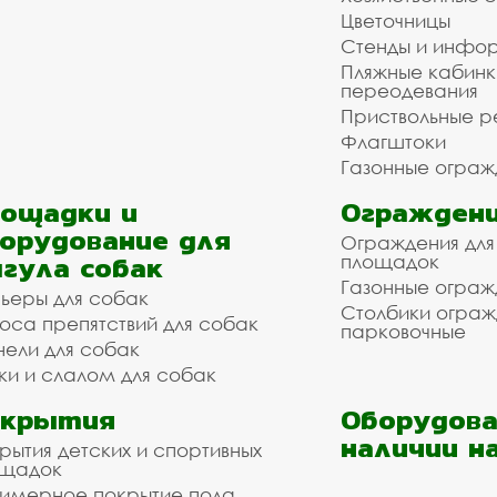
Цветочницы
Стенды и инфо
Пляжные кабинк
переодевания
Приствольные р
Флагштоки
Газонные ограж
ощадки и
Ограждени
орудование для
Ограждения для
гула собак
площадок
Газонные ограж
ьеры для собак
Столбики огра
оса препятствий для собак
парковочные
нели для собак
ки и слалом для собак
окрытия
Оборудова
наличии н
рытия детских и спортивных
ощадок
имерное покрытие пола