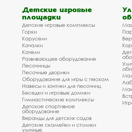
Детские игровые
Ул
площадки
об
Детские игровые комплексы
Ма
Горки
Пар
Карусели
Вер
Качалки
Кор
Качели
Дет
обо
Развивающее оборудование
Ули
Песочницы
обо
Песочные дворики
Мал
Оборудование для игры с песком
Лаб
Навесы и зонтики для песочниц
Ман
Беседки и игровые домики
Вст
Гимнастические комплексы
Игр
Детское спортивное
оборудование
Веранды для детских садов
Детские скамейки и столики
уличные