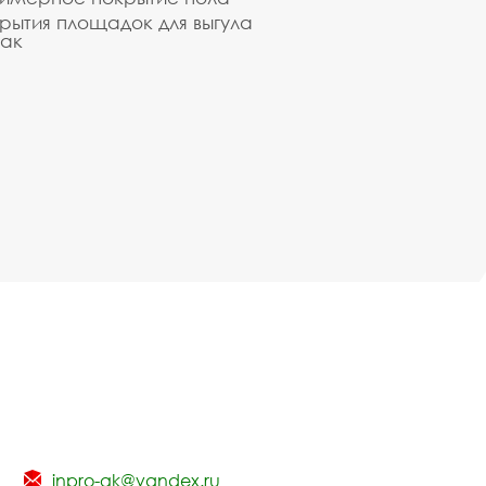
рытия площадок для выгула
ак
inpro-gk@yandex.ru