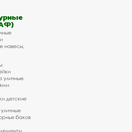
урные
АФ)
ичные
и
е навесы,
ы
ейки
а уличные
ьями
ки детские
 уличные
орных баков
элементы