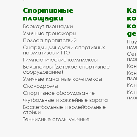
Спортивные
К
площадки
ко
ко
Воркаут площадки
де
Уличные тренажёры
Полоса препятствий
Пау
пло
Снаряды для сдачи спортивных
нормативов и ГТО
Сет
пло
Гимнастические комплексы
Кан
Балансиры (детское спортивное
оборудование)
Кан
пло
Уличные канатные комплексы
Кан
Скалодромы
Кан
Спортивное оборудование
пло
Футбольные и хоккейные ворота
Баскетбольные и волейбольные
стойки
Теннисные столы уличные