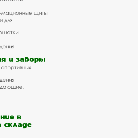
рмационные щиты
и для
ешетки
дения
я и заборы
 спортивных
дения
ждающие,
ние в
а складе