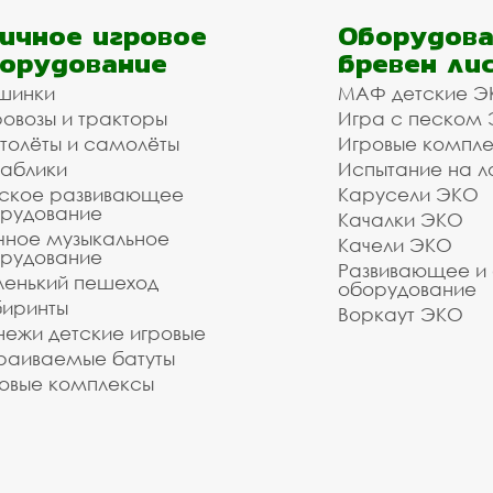
ичное игровое
Оборудова
орудование
бревен ли
шинки
МАФ детские Э
овозы и тракторы
Игра с песком
толёты и самолёты
Игровые компл
аблики
Испытание на л
ское развивающее
Карусели ЭКО
рудование
Качалки ЭКО
чное музыкальное
Качели ЭКО
рудование
Развивающее и
енький пешеход
оборудование
иринты
Воркаут ЭКО
ежи детские игровые
раиваемые батуты
овые комплексы