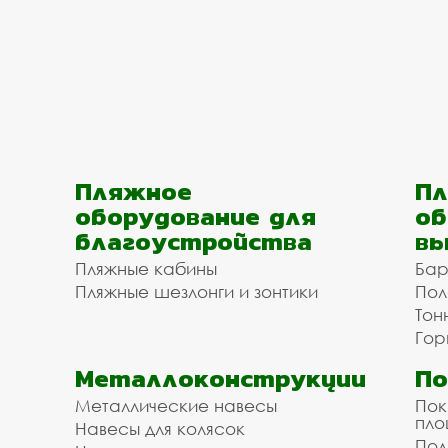
Пляжное
Пл
оборудование для
об
благоустройства
вы
Пляжные кабины
Бар
Пляжные шезлонги и зонтики
Пол
Тон
Гор
Металлоконструкции
П
Металлические навесы
Пок
пл
Навесы для колясок
Пол