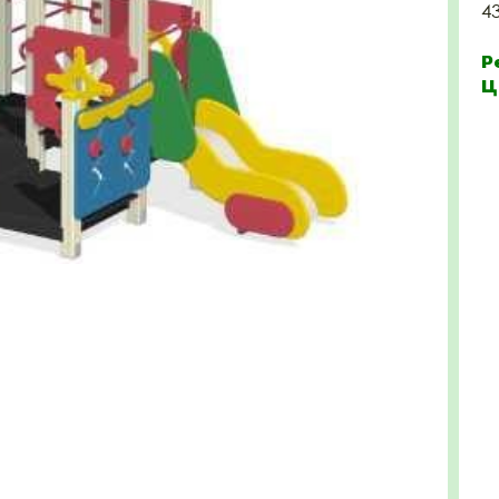
4
Р
Ц