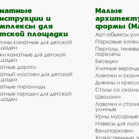
анатные
Малые
нструкции и
архитект
мплексы для
формы (М
тской площадки
Арт-объекты ул
Парковые качел
тины канатные для детской
щадки
Перголы, теневы
парклеты
ки канатные для детской
щадки
Беседки
атные дороги
Уличные веранд
атный мостики для детской
Лавочки и скам
щадки
Диваны и кресл
атные пирамиды
Столы со скам
атные городки для детской
Шезлонги
щадки
Лавочки и столи
уличные
Урны мусорные
Навесы для мус
Велопарковки
Хозяйственные 