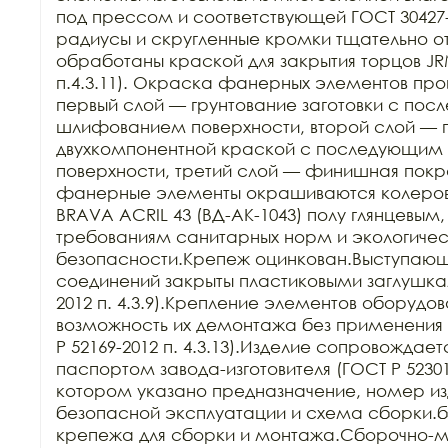
под прессом и соответствующей ГОСТ 30427-
радиусы и скругленные кромки тщательно о
обработаны краской для закрытия торцов JRM
п.4.3.11). Окраска фанерных элементов проис
первый слой — грунтование заготовки с пос
шлифованием поверхности, второй слой — 
двухкомпонентной краской с последующим
поверхности, третий слой — финишная покра
фанерные элементы окрашиваются колеров
BRAVA ACRIL 43 (ВД-АК-1043) полу глянцевым,
требованиям санитарных норм и экологичес
безопасности.Крепеж оцинкован.Выступающи
соединений закрыты пластиковыми заглушкам
2012 п. 4.3.9).Крепление элементов оборудов
возможность их демонтажа без применения 
Р 52169-2012 п. 4.3.13).Изделие сопровождает
паспортом завода-изготовителя (ГОСТ Р 52301-2
котором указано предназначение, номер изд
безопасной эксплуатации и схема сборки.б
крепежа для сборки и монтажа.Сборочно-м