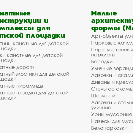
анатные
Малые
нструкции и
архитект
мплексы для
формы (М
тской площадки
Арт-объекты ул
Парковые качел
тины канатные для детской
щадки
Перголы, теневы
парклеты
ки канатные для детской
щадки
Беседки
атные дороги
Уличные веранд
атный мостики для детской
Лавочки и скам
щадки
Диваны и кресл
атные пирамиды
Столы со скам
атные городки для детской
Шезлонги
щадки
Лавочки и столи
уличные
Урны мусорные
Навесы для мус
Велопарковки