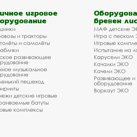
ичное игровое
Оборудова
орудование
бревен ли
шинки
МАФ детские Э
овозы и тракторы
Игра с песком
толёты и самолёты
Игровые компл
аблики
Испытание на л
ское развивающее
Карусели ЭКО
рудование
Качалки ЭКО
чное музыкальное
Качели ЭКО
рудование
Развивающее и
енький пешеход
оборудование
иринты
Воркаут ЭКО
ежи детские игровые
раиваемые батуты
овые комплексы