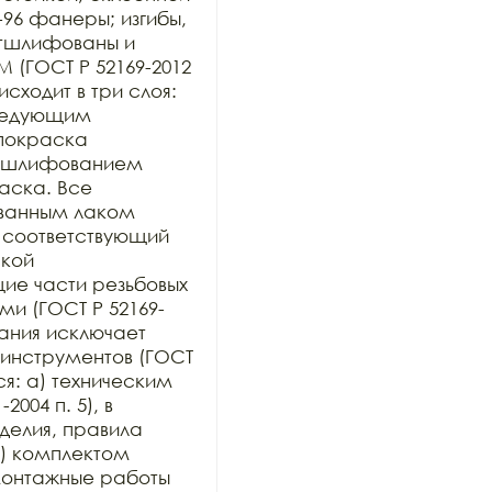
96 фанеры; изгибы, 
тшлифованы и 
 (ГОСТ Р 52169-2012 
ходит в три слоя: 
ледующим 
покраска 
 шлифованием 
ска. Все 
анным лаком 
 соответствующий 
кой 
е части резьбовых 
и (ГОСТ Р 52169-
ания исключает 
инструментов (ГОСТ 
ся: а) техническим 
004 п. 5), в 
елия, правила 
) комплектом 
онтажные работы 