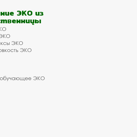
ние ЭКО из
ственницы
КО
 ЭКО
ексы ЭКО
овкость ЭКО
 обучающее ЭКО