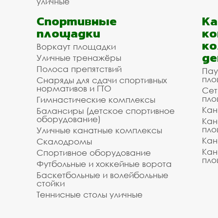
уличные
Спортивные
К
площадки
ко
ко
Воркаут площадки
де
Уличные тренажёры
Полоса препятствий
Пау
пло
Снаряды для сдачи спортивных
нормативов и ГТО
Сет
пло
Гимнастические комплексы
Кан
Балансиры (детское спортивное
оборудование)
Кан
пло
Уличные канатные комплексы
Кан
Скалодромы
Кан
Спортивное оборудование
пло
Футбольные и хоккейные ворота
Баскетбольные и волейбольные
стойки
Теннисные столы уличные