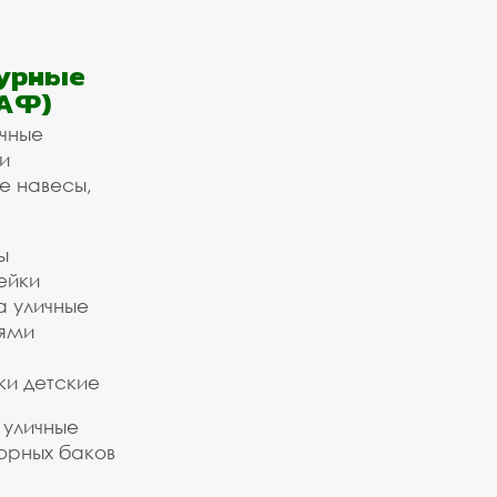
урные
АФ)
ичные
и
е навесы,
ы
ейки
а уличные
ьями
ки детские
 уличные
орных баков