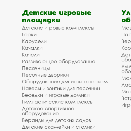
Детские игровые
Ул
площадки
об
Детские игровые комплексы
Ма
Горки
Пар
Карусели
Вер
Качалки
Кор
Качели
Дет
обо
Развивающее оборудование
Ули
Песочницы
обо
Песочные дворики
Мал
Оборудование для игры с песком
Лаб
Навесы и зонтики для песочниц
Ман
Беседки и игровые домики
Вст
Гимнастические комплексы
Игр
Детское спортивное
оборудование
Веранды для детских садов
Детские скамейки и столики