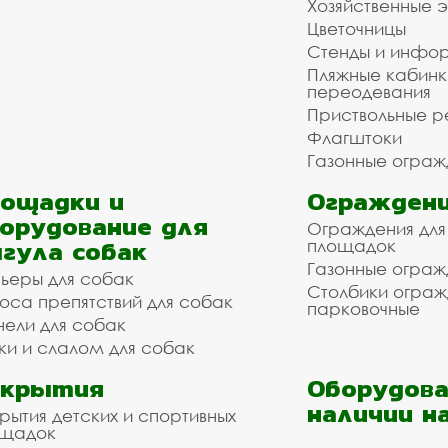
Хозяйственные 
Цветочницы
Стенды и инфо
Пляжные кабинк
переодевания
Приствольные р
Флагштоки
Газонные ограж
ощадки и
Ограждени
орудование для
Ограждения для
гула собак
площадок
Газонные ограж
ьеры для собак
Столбики огра
оса препятствий для собак
парковочные
нели для собак
ки и слалом для собак
окрытия
Оборудова
наличии н
рытия детских и спортивных
ощадок