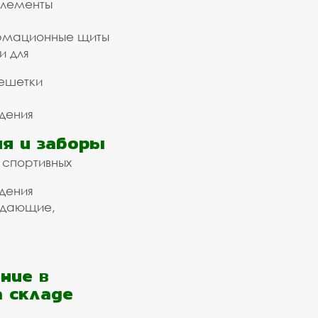
элементы
рмационные щиты
и для
ешетки
дения
я и заборы
 спортивных
дения
ждающие,
ние в
а складе