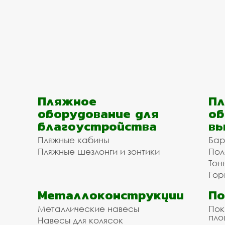
Пляжное
Пл
оборудование для
об
благоустройства
вы
Пляжные кабины
Бар
Пляжные шезлонги и зонтики
Пол
Тон
Гор
Металлоконструкции
П
Металлические навесы
Пок
пл
Навесы для колясок