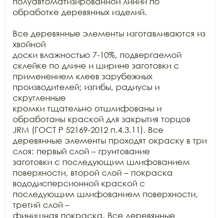
полуавтоматизированной линии по

обработке деревянных изделий.

Все деревянные элементы изготавливаются из 
хвойной

доски влажностью 7-10%, подвергаемой 
склейке по длине и ширине заготовки с

применением клеев зарубежных 
производителей; изгибы, радиусы и 
скругленные

кромки тщательно отшлифованы и 
обработаны краской для закрытия торцов 
JRM (ГОСТ Р 52169-2012 п.4.3.11). Все

деревянные элементы проходят окраску в три 
слоя: первый слой – грунтование

заготовки с последующим шлифованием 
поверхности, второй слой – покраска

вододисперсионной краской с 
последующим шлифованием поверхности, 
третий слой –

финишная покраска. Все деревянные 